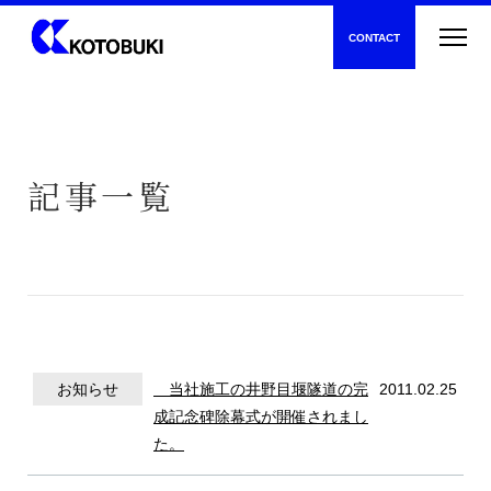
CONTACT
記事一覧
新着情報
寿建設について
お知らせ
当社施工の井野目堰隧道の完
2011.02.25
成記念碑除幕式が開催されまし
た。
トンネル工事