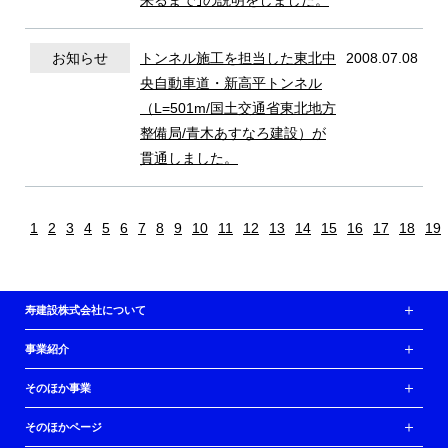
来るまで｣の説明をしました。
お知らせ
トンネル施工を担当した東北中
2008.07.08
央自動車道・新高平トンネル
（L=501m/国土交通省東北地方
整備局/青木あすなろ建設）が
貫通しました。
1
2
3
4
5
6
7
8
9
10
11
12
13
14
15
16
17
18
19
寿建設株式会社について
事業紹介
そのほか事業
そのほかページ