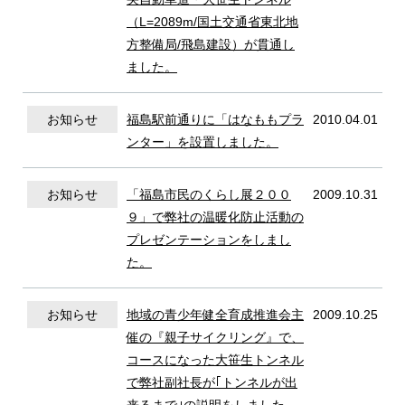
（L=2089m/国土交通省東北地
協力会社の皆様へ
方整備局/飛島建設）が貫通し
ました。
お知らせ
福島駅前通りに「はなももプラ
2010.04.01
CONTACT
ンター」を設置しました。
サイト内写真＝撮影・山崎エリナ
お知らせ
「福島市民のくらし展２００
2009.10.31
９」で弊社の温暖化防止活動の
プレゼンテーションをしまし
た。
お知らせ
地域の青少年健全育成推進会主
2009.10.25
催の『親子サイクリング』で、
コースになった大笹生トンネル
で弊社副社長が｢トンネルが出