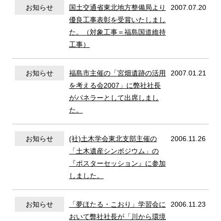
お知らせ
国土交通省東北地方整備局より
2007.07.20
優良工事表彰を受賞いたしまし
た。（対象工事＝福島国道維持
工事）
一般土木工事
お知らせ
福島市主催の「宮畑遺跡の活用
2007.01.21
を考える会2007」に弊社社長
トンネル補修工事
がパネラーとして出席しまし
た。
お知らせ
(社)土木学会東北支部主催の
2006.11.26
社会活動
「土木遺産シンポジウム」の
『ポスターセッション』に参加
しました。
採用情報
お知らせ
「夢ほたる・こおり」学習会に
2006.11.23
おいて弊社社長が「川から環境