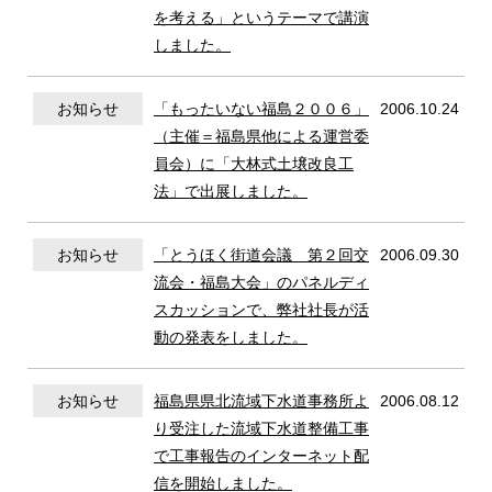
を考える」というテーマで講演
しました。
協力会社の皆様へ
お知らせ
「もったいない福島２００６」
2006.10.24
（主催＝福島県他による運営委
員会）に「大林式土壌改良工
法」で出展しました。
CONTACT
サイト内写真＝撮影・山崎エリナ
お知らせ
「とうほく街道会議 第２回交
2006.09.30
流会・福島大会」のパネルディ
スカッションで、弊社社長が活
動の発表をしました。
お知らせ
福島県県北流域下水道事務所よ
2006.08.12
り受注した流域下水道整備工事
で工事報告のインターネット配
信を開始しました。