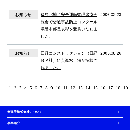
お知らせ
福島北地区安全運転管理者協会
2006.02.23
総会で交通事故防止コンクール
県警本部長表彰を受賞いたしま
した。
お知らせ
日経コンストラクション（日経
2005.08.26
ＢＰ社）に点導水工法が掲載さ
れました。
1
2
3
4
5
6
7
8
9
10
11
12
13
14
15
16
17
18
19
寿建設株式会社について
事業紹介