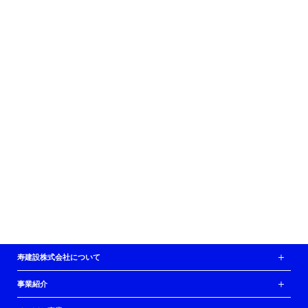
サイト内写真＝撮影・山崎エリナ
寿建設株式会社について
事業紹介