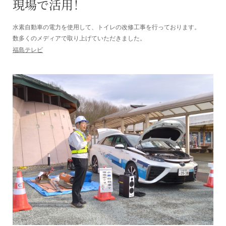
現場で活用！
水素自動車の電力を使用して、トイレの改修工事を行っております。
数多くのメディアで取り上げていただきました。
トンネル補修工事
福島テレビ
社会活動
採用情報
協力会社の皆様へ
CONTACT