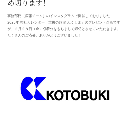
め切ります！
事務部門（広報チーム）のインスタグラムで開催しておりました
2025年 弊社カレンダー「重機の旅 in ふくしま」のプレゼント企画です
トンネル補修工事
が、２月２８日（金）必着分をもちまして締切とさせていただきます。
たくさんのご応募、ありがとうございました！
社会活動
採用情報
協力会社の皆様へ
CONTACT