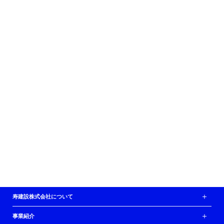
サイト内写真＝撮影・山崎エリナ
寿建設株式会社について
事業紹介